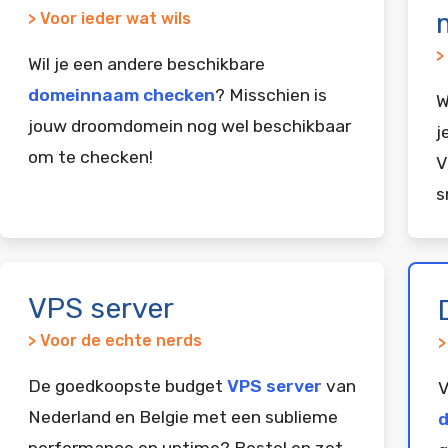
> Voor ieder wat wils
>
Wil je een andere beschikbare
domeinnaam checken
? Misschien is
W
jouw droomdomein nog wel beschikbaar
j
om te checken!
V
s
VPS server
> Voor de echte nerds
>
De goedkoopste budget
VPS server
van
V
Nederland en Belgie met een sublieme
d
performance en uptime? Bestel en zet