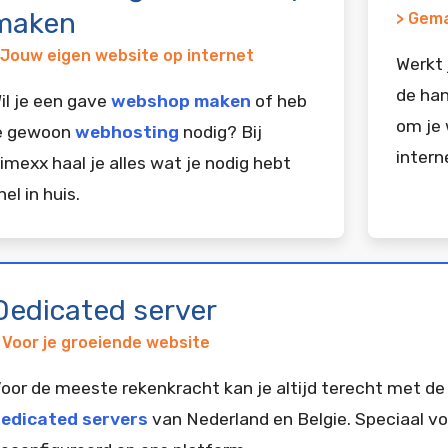
maken
> Gema
 Jouw eigen website op internet
Werkt 
de han
il je een gave
webshop maken
of heb
om je 
e gewoon
webhosting
nodig? Bij
intern
imexx haal je alles wat je nodig hebt
nel in huis.
Dedicated server
 Voor je groeiende website
oor de meeste rekenkracht kan je altijd terecht met de
edicated servers
van Nederland en Belgie. Speciaal vo