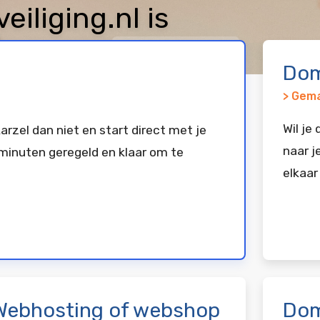
liging.nl is
keerd bij
Vimexx
Dom
> Gema
Wil je
arzel dan niet en start direct met je
naar j
minuten geregeld en klaar om te
elkaar
Webhosting of webshop
Dom